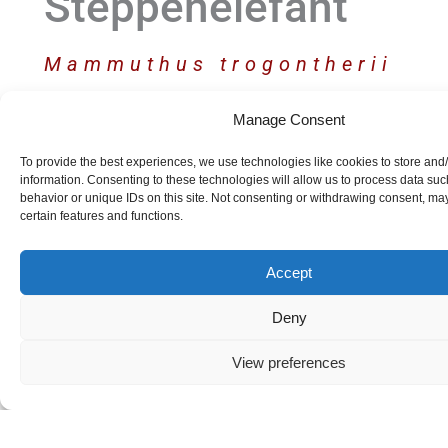
Steppenelefant
Mammuthus trogontherii
fraasi
Manage Consent
Ein nahezu vollständig erhaltenes
To provide the best experiences, we use technologies like cookies to store and
Skelett eines Steppenelefanten.
information. Consenting to these technologies will allow us to process data su
behavior or unique IDs on this site. Not consenting or withdrawing consent, may
certain features and functions.
Mehr erfahren ->
Accept
Deny
Hör- und
View preferences
Lernstationen