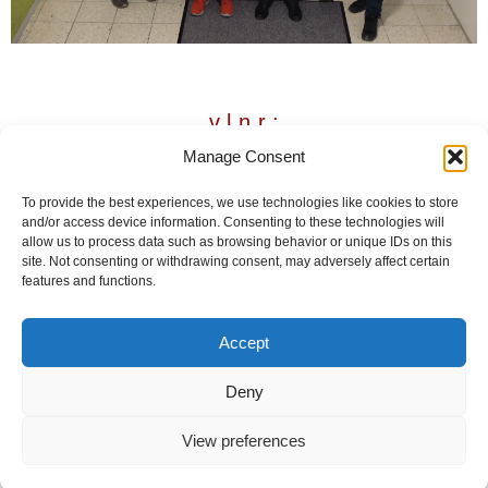
v.l.n.r.:
Manage Consent
Thomas Rathgeber, Jürgen Thalemann,
Brunhilde Beiermeister,
To provide the best experiences, we use technologies like cookies to store
and/or access device information. Consenting to these technologies will
Heiner Krayl, Martin Peipe, Michael
allow us to process data such as browsing behavior or unique IDs on this
site. Not consenting or withdrawing consent, may adversely affect certain
Bokelmann
features and functions.
Förderverein Urmensch-
Accept
Museum Steinheim e.V.
Deny
I
F
n
a
View preferences
s
c
t
e