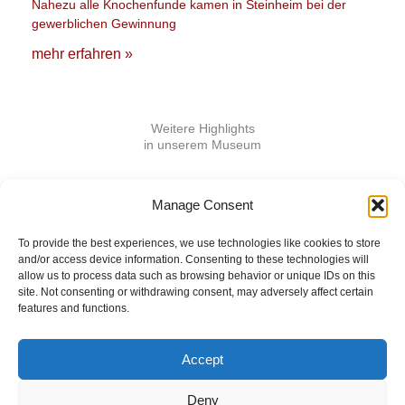
Nahezu alle Knochenfunde kamen in Steinheim bei der
gewerblichen Gewinnung
mehr erfahren »
Weitere Highlights
in unserem Museum
Manage Consent
Wichtige Backenzähne
Ein Wasserbüffel aus der Murr
To provide the best experiences, we use technologies like cookies to store
Das Steinheimer Wildpferd
and/or access device information. Consenting to these technologies will
allow us to process data such as browsing behavior or unique IDs on this
Einer der ältesten Auerochsen
site. Not consenting or withdrawing consent, may adversely affect certain
Literatur zu den Funden
features and functions.
Accept
Förderverein Urmensch-
Deny