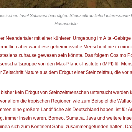
sischen Insel Sulawesi beerdigten Steinzeitfrau liefert interessant
Hasanuddin
der Neandertaler mit einer kühleren Umgebung im Altai-Gebirg
ermutlich aber war diese geheimnisvolle Menschenlinie in mind
dostasiens zuhause gewesen sein könnte. Das folgern Cosimo 
senschaftsgruppe von den Max-Planck-Instituten (MPI) für Mens
n der Zeitschrift Nature aus dem Erbgut einer Steinzeitfrau, die 
isher kein Erbgut von Steinzeitmenschen untersucht werden k
vor allem die tropischen Regionen wie zum Beispiel die Wallac
men eine größere Landfläche als Deutschland haben, ist für Arc
lag, immer Inseln waren. Borneo, Sumatra, Java und weitere I
nea sich zum Kontinent Sahul zusammengefunden hatten. Dazwi