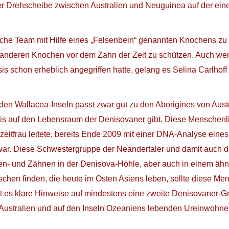
r Drehscheibe zwischen Australien und Neuguinea auf der eine
sche Team mit Hilfe eines „Felsenbein“ genannten Knochens zu
lle anderen Knochen vor dem Zahn der Zeit zu schützen. Auch we
is schon erheblich angegriffen hatte, gelang es Selina Carlh
n den Wallacea-Inseln passt zwar gut zu den Aborigines von Au
eis auf den Lebensraum der Denisovaner gibt. Diese Menschenl
eitfrau leitete, bereits Ende 2009 mit einer DNA-Analyse eine
war. Diese Schwestergruppe der Neandertaler und damit auch d
en- und Zähnen in der Denisova-Höhle, aber auch in einem ähn
en finden, die heute im Osten Asiens leben, sollte diese Mens
 es klare Hinweise auf mindestens eine zweite Denisovaner-Gr
Australien und auf den Inseln Ozeaniens lebenden Ureinwohner 