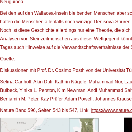
Neuguinea.
Bei den auf den Wallacea-Inseln bleibenden Menschen aber sc
hatten die Menschen allenfalls noch winzige Denisova-Spuren
Noch ist diese Geschichte allerdings nur eine Theorie, die sic
Analysen von Steinzeitmenschen aus dieser Weltgegend könnten 
Tages auch Hinweise auf die Verwandtschaftsverhältnisse der
Quelle:
Diskussionen mit Prof. Dr. Cosimo Posth von der Universität
Selina Carlhoff, Akin Duli, Kathrin Nägele, Muhammad Nur, La
Bulbeck, Yinika L. Perston, Kim Newman, Andi Muhammad Saif
Benjamin M. Peter, Kay Prüfer, Adam Powell, Johannes Kraus
Nature Band 596, Seiten 543 bis 547, Link:
https://www.nature