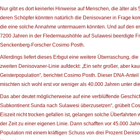
Nur gibt es dort keinerlei Hinweise auf Menschen, die älter al
deren Schöpfer könnten natürlich die Denisovaner in Frage kom
die eine solche Annahme untermauern könnten. Und auf den erst
7200 Jahren in der Fledermaushöhle auf Sulawesi beerdigte Frau
Senckenberg-Forscher Cosimo Posth.
Allerdings liefert dieses Erbgut eine weitere Überraschung, di
zweiten Denisovaner-Linie aufdeckt: „Ein sehr großer, aber ka
Geisterpopulation“, berichtet Cosimo Posth. Dieser DNA-Antei
mischten sich wohl erst vor weniger als 40.000 Jahren unter 
Das aber deutet möglicherweise auf eine verblüffende Geschic
Subkontinent Sunda nach Sulawesi überzusetzen“, grübelt Cos
Eiszeit nicht trocken gefallen ist, gelangen solche Überfahrten
der Zeit zu einer eigenen Linie. Dann schafften vor 45.000 Jah
Population mit einem kräftigen Schuss von drei Prozent Deni