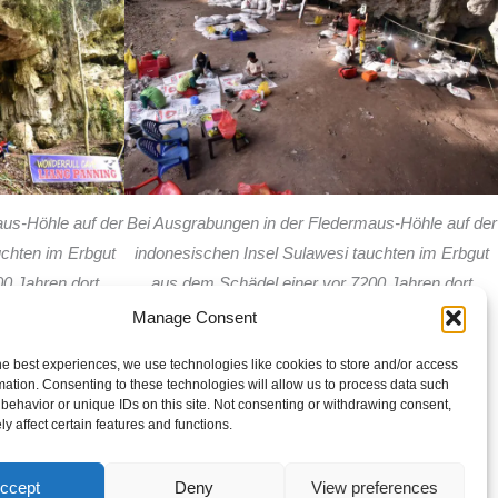
us-Höhle auf der
Bei Ausgrabungen in der Fledermaus-Höhle auf der
uchten im Erbgut
indonesischen Insel Sulawesi tauchten im Erbgut
0 Jahren dort
aus dem Schädel einer vor 7200 Jahren dort
ssante Hinweise
beerdigten Steinzeitfrau interessante Hinweise
Manage Consent
chen auf Foto:
auch auf die Denisovaner-Menschen auf Foto:
he best experiences, we use technologies like cookies to store and/or access
 Project
Leang Panninge Research Project
mation. Consenting to these technologies will allow us to process data such
behavior or unique IDs on this site. Not consenting or withdrawing consent,
y affect certain features and functions.
heim e.V.
ccept
Deny
View preferences