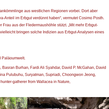
ankömmlinge aus westlichen Regionen vorbei. Dort aber
-Anteil im Erbgut verdünnt haben“, vermutet Cosimo Posth.
er Frau aus der Fledermaushöhle stützt. „Mit mehr Erbgut-
ielleicht bringen solche Indizien aus Erbgut-Analysen eines
d Paläoumwelt.
m, Basran Burhan, Fardi Ali Syahdar, David P. McGahan, David
Tina Pulubuhu, Suryatman, Supriadi, Choongwon Jeong,
unter-gatherer from Wallacea in Nature,