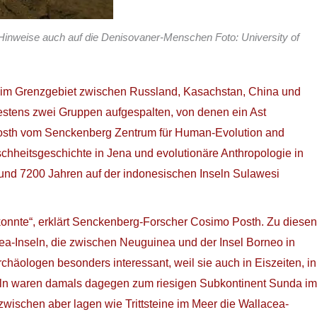
e Hinweise auch auf die Denisovaner-Menschen Foto: University of
e im Grenzgebiet zwischen Russland, Kasachstan, China und
estens zwei Gruppen aufgespalten, von denen ein Ast
Posth vom Senckenberg Zentrum für Human-Evolution and
chheitsgeschichte in Jena und evolutionäre Anthropologie in
vor rund 7200 Jahren auf der indonesischen Inseln Sulawesi
onnte“, erklärt Senckenberg-Forscher Cosimo Posth. Zu diesen
ea-Inseln, die zwischen Neuguinea und der Insel Borneo in
häologen besonders interessant, weil sie auch in Eiszeiten, in
nseln waren damals dagegen zum riesigen Subkontinent Sunda im
schen aber lagen wie Trittsteine im Meer die Wallacea-