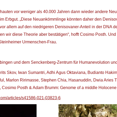
hauten vor weniger als 40.000 Jahren dann wieder andere Neu
 im Erbgut. „Diese Neuankömmlinge könnten daher den Denisova
h vor allem auf den niedrigeren Denisovaner-Anteil in der DNA d
wir diese Theorie aber bestätigen“, hofft Cosimo Posth. Und v
 Steinheimer Urmenschen-Frau.
 Tübingen und dem Senckenberg-Zentrum für Humanevolution un
urits Skov, Iwan Sumantri, Adhi Agus Oktaviana, Budianto Haki
ul, Marlon Ririmasse, Stephen Chia, Hasanuddin, Dwia Aries 
e, Cosimo Posth & Adam Brumm: Genome of a middle Holocene h
.com/articles/s41586-021-03823-6