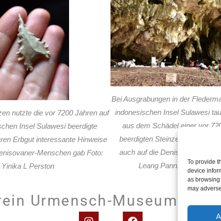
Bei Ausgrabungen in der Flederma
indonesischen Insel Sulawesi ta
zen nutzte die vor 7200 Jahren auf
aus dem Schädel einer vor 720
schen Insel Sulawesi beerdigte
beerdigten Steinzeitfrau intere
deren Erbgut interessante Hinweise
auch auf die Denisovaner-Mens
Denisovaner-Menschen gab Foto:
To provide t
Leang Panninge Research
Yinika L Perston
device infor
as browsing 
may adversel
rein Urmensch-Museum Stein
I
F
A